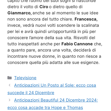
capito che l’uomo dei suoi sogni si nasconde
dietro il volto di
Ciro
o dietro quello di
Gianmarco,
anche se al momento le sue idee
non sono ancora del tutto chiare.
Francesca,
invece, vedrà nuovi volti scendere la scalinata
per lei e avrà quindi un’opportunità in più per
conoscere l’amore della sua vita. Risvolti del
tutto inaspettati anche per
Fabio Cannone
che,
a quanto pare, ancora una volta, deciderà di
incontrare nuove donne, in quanto non riesce a
conoscere quella più adatta alle sue esigenze.
Categorie
Televisione
Anticipazioni Un Posto al Sole: ecco cosa
succede il 24 Dicembre
Anticipazioni Beautiful 24 Dicembre 2024:
ecco cosa accade tra Hope e Thomas