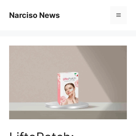
Vai
al
Narciso News
Menu
contenuto