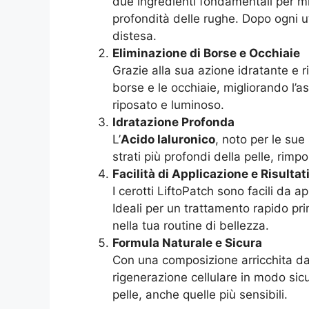
due ingredienti fondamentali per migl
profondità delle rughe. Dopo ogni ut
distesa.
Eliminazione di Borse e Occhiaie
Grazie alla sua azione idratante e r
borse e le occhiaie, migliorando l’
riposato e luminoso.
Idratazione Profonda
L’
Acido Ialuronico
, noto per le sue
strati più profondi della pelle, rim
Facilità di Applicazione e Risulta
I cerotti LiftoPatch sono facili da app
Ideali per un trattamento rapido pr
nella tua routine di bellezza.
Formula Naturale e Sicura
Con una composizione arricchita d
rigenerazione cellulare in modo sicuro
pelle, anche quelle più sensibili.