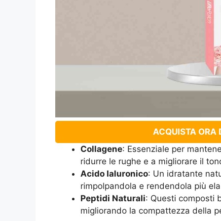
ACQUISTA ORA D
Collagene
: Essenziale per mantenere
ridurre le rughe e a migliorare il to
Acido Ialuronico
: Un idratante natu
rimpolpandola e rendendola più ela
Peptidi Naturali
: Questi composti b
migliorando la compattezza della pe