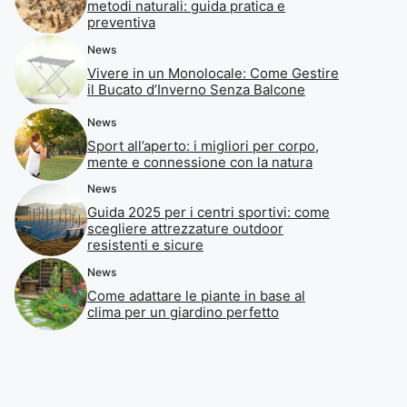
metodi naturali: guida pratica e
preventiva
News
Vivere in un Monolocale: Come Gestire
il Bucato d’Inverno Senza Balcone
News
Sport all’aperto: i migliori per corpo,
mente e connessione con la natura
News
Guida 2025 per i centri sportivi: come
scegliere attrezzature outdoor
resistenti e sicure
News
Come adattare le piante in base al
clima per un giardino perfetto