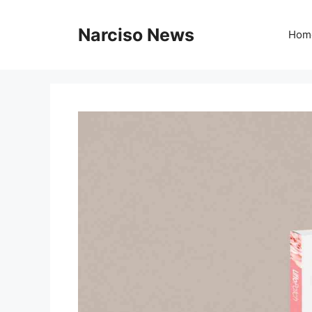
Vai
al
Narciso News
Hom
contenuto