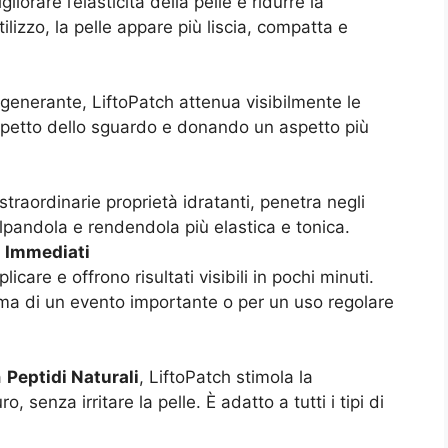
iorare l’elasticità della pelle e ridurre la
ilizzo, la pelle appare più liscia, compatta e
igenerante, LiftoPatch attenua visibilmente le
aspetto dello sguardo e donando un aspetto più
 straordinarie proprietà idratanti, penetra negli
polpandola e rendendola più elastica e tonica.
ti Immediati
licare e offrono risultati visibili in pochi minuti.
ima di un evento importante o per un uso regolare
a
Peptidi Naturali
, LiftoPatch stimola la
, senza irritare la pelle. È adatto a tutti i tipi di