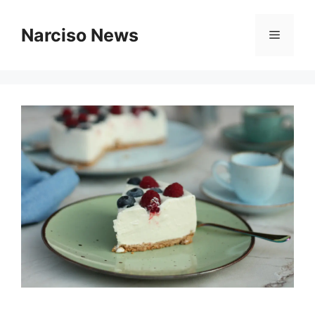
Vai
al
Narciso News
Menu
contenuto