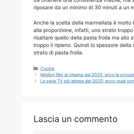
da ottenere una consistenza friabile, ma 
riposare da un minimo di 30 minuti a un m
Anche la scelta della marmellata è molto
alla proporzione, infatti, uno strato trop
risaltare quello della pasta frolla ma allo
troppo il ripieno. Quindi lo spessore dell
strato di pasta frolla.
Categorie
Cucina
Migliori film al cinema del 2025: ecco le pross
Le serie TV più attese del 2025: ecco quali so
Lascia un commento
Commento