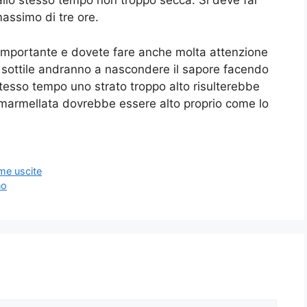
allo stesso tempo non troppo secca. Si deve far
assimo di tre ore.
 importante e dovete fare anche molta attenzione
po sottile andranno a nascondere il sapore facendo
 stesso tempo uno strato troppo alto risulterebbe
a marmellata dovrebbe essere alto proprio come lo
ime uscite
no