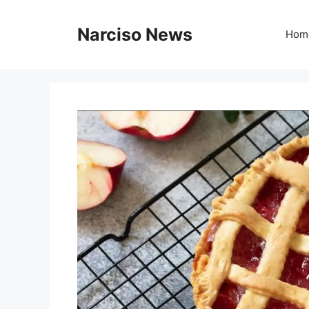
Vai
al
Narciso News
Hom
contenuto