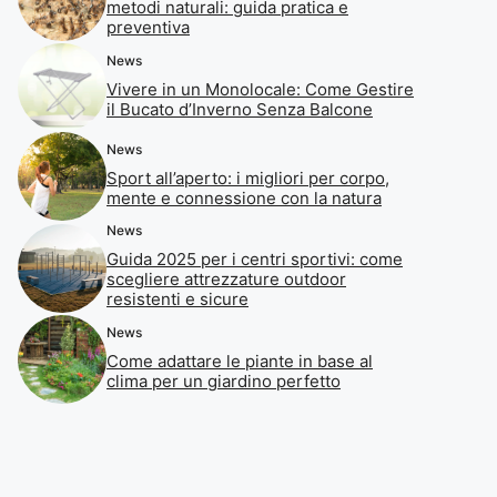
metodi naturali: guida pratica e
preventiva
News
Vivere in un Monolocale: Come Gestire
il Bucato d’Inverno Senza Balcone
News
Sport all’aperto: i migliori per corpo,
mente e connessione con la natura
News
Guida 2025 per i centri sportivi: come
scegliere attrezzature outdoor
resistenti e sicure
News
Come adattare le piante in base al
clima per un giardino perfetto