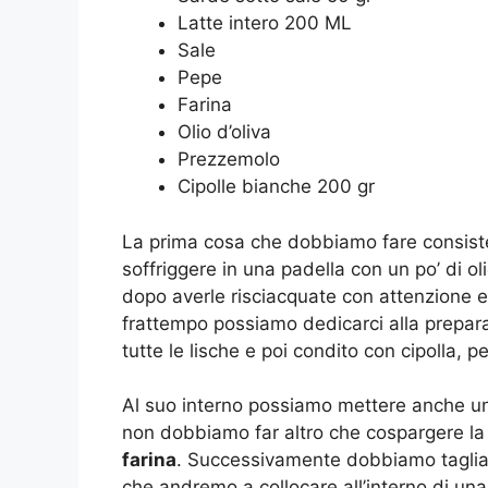
Latte intero 200 ML
Sale
Pepe
Farina
Olio d’oliva
Prezzemolo
Cipolle bianche 200 gr
La prima cosa che dobbiamo fare consiste 
soffriggere in una padella con un po’ di 
dopo averle risciacquate con attenzione e 
frattempo possiamo dedicarci alla prepar
tutte le lische e poi condito con cipolla, 
Al suo interno possiamo mettere anche un
non dobbiamo far altro che cospargere la s
farina
. Successivamente dobbiamo tagliare 
che andremo a collocare all’interno di una 