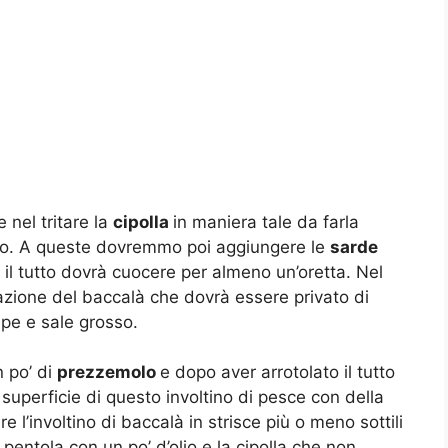
nel tritare la
cipolla
in maniera tale da farla
olio. A queste dovremmo poi aggiungere le
sarde
il tutto dovrà cuocere per almeno un’oretta. Nel
azione del baccalà che dovrà essere privato di
pepe e sale grosso.
 po’ di
prezzemolo
e dopo aver arrotolato il tutto
uperficie di questo involtino di pesce con della
l’involtino di baccalà in strisce più o meno sottili
pentola con un po’ d’olio e la cipolla che non