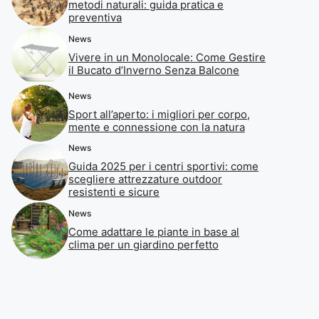
metodi naturali: guida pratica e
preventiva
News
Vivere in un Monolocale: Come Gestire
il Bucato d’Inverno Senza Balcone
News
Sport all’aperto: i migliori per corpo,
mente e connessione con la natura
News
Guida 2025 per i centri sportivi: come
scegliere attrezzature outdoor
resistenti e sicure
News
Come adattare le piante in base al
clima per un giardino perfetto