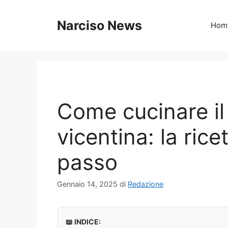
Vai
al
Narciso News
Hom
contenuto
Come cucinare il
vicentina: la rice
passo
Gennaio 14, 2025
di
Redazione
📖 INDICE: