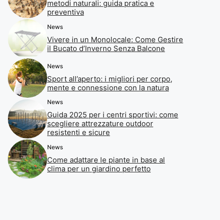
metodi naturali: guida pratica e
preventiva
News
Vivere in un Monolocale: Come Gestire
il Bucato d’Inverno Senza Balcone
News
Sport all’aperto: i migliori per corpo,
mente e connessione con la natura
News
Guida 2025 per i centri sportivi: come
scegliere attrezzature outdoor
resistenti e sicure
News
Come adattare le piante in base al
clima per un giardino perfetto