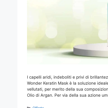
I capelli aridi, indeboliti e privi di brilla
Wonder Keratin Mask è la soluzione ideale p
vellutati, per merito della sua composizio
Olio di Argan. Per via della sua azione u
Categorie
Offerte