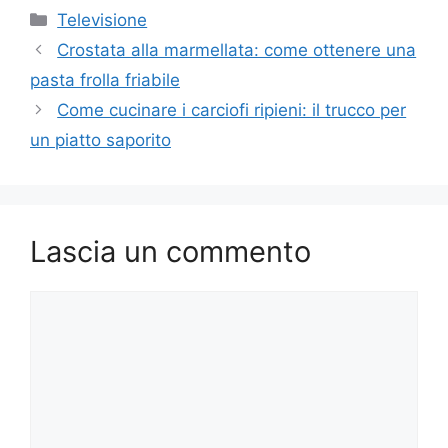
Categorie
Televisione
Crostata alla marmellata: come ottenere una
pasta frolla friabile
Come cucinare i carciofi ripieni: il trucco per
un piatto saporito
Lascia un commento
Commento